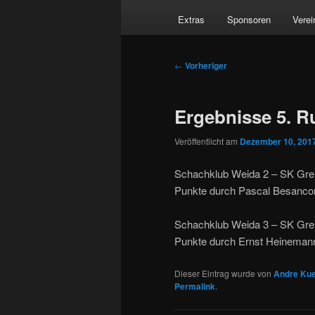
Extras
Sponsoren
Verei
Beitragsnavigation
←
Vorheriger
Ergebnisse 5. R
Veröffentlicht am
Dezember 10, 201
Schachklub Weida 2 – SK Grei
Punkte durch Pascal Besancon
Schachklub Weida 3 – SK Greiz
Punkte durch Ernst Heinemann,
Dieser Eintrag wurde von
Andre Kue
Permalink
.