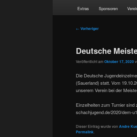
Extras
Sponsoren
Verei
Beitragsnavigation
←
Vorheriger
Deutsche Meiste
Veröffentlicht am
Oktober 17, 2020
Die Deutsche Jugendeinzelmeis
(Sauerland) statt. Vom 19.10.
unserem Verein bei der Meiste
Einzelheiten zum Turnier sind 
schachjugend.de/2020/dem-u1
Dieser Eintrag wurde von
Andre Kue
Permalink
.