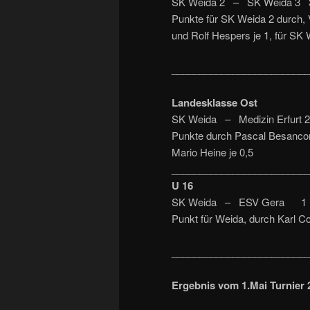
SK Weida 2 – SK Weida 3 3,
Punkte für SK Weida 2 durch,
und Rolf Hespers je 1, für SK
_________________________
Landesklasse Ost
SK Weida – Medizin Erfurt 
Punkte durch Pascal Besanco
Mario Heine je 0,5
_________________________
U 16
SK Weida – ESV Gera 1 :
Punkt für Weida, durch Karl C
_________________________
Ergebnis vom 1.Mai Turnier 