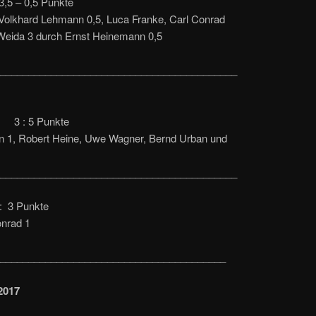
5 – 0,5 Punkte
 Volkhard Lehmann 0,5, Luca Franke, Carl Conrad
 Weida 3 durch Ernst Heinemann 0,5
__________________________________________
2 3 : 5 Punkte
n 1, Robert Heine, Uwe Wagner, Bernd Urban und
__________________________________________
 3 Punkte
onrad 1
________________________________________
2017