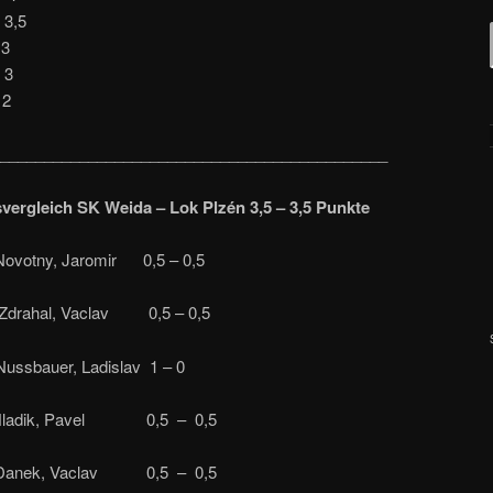
3,5
3
 3
2
____________________________________________
ergleich SK Weida – Lok Plzén 3,5 – 3,5 Punkte
votny, Jaromir 0,5 – 0,5
 Zdrahal, Vaclav 0,5 – 0,5
ussbauer, Ladislav 1 – 0
 Hladik, Pavel 0,5 – 0,5
Danek, Vaclav 0,5 – 0,5