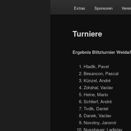
Extras
Sponsoren
Verei
Turniere
Ergebnis Blitzturnier Weida
Hladik, Pavel 12
Besancon, Pascal 
Künzel, André 
Zdrahal, Vaclav 
Heine, Mario 8
Schlierf, André 
Tvdik, Daniel 
Danek, Vaclav 
Novotny, Jaromir 
Nussbauer, Ladislav