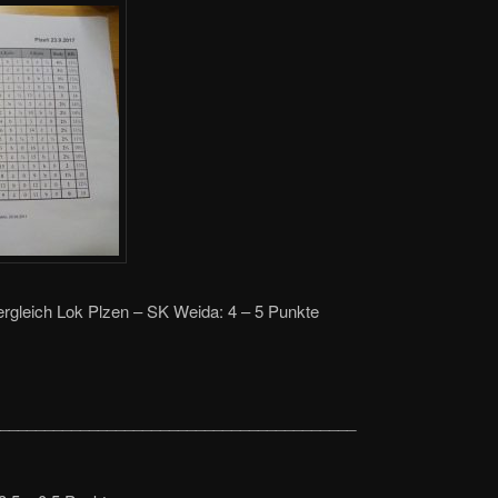
rgleich Lok Plzen – SK Weida: 4 – 5 Punkte
________________________________________