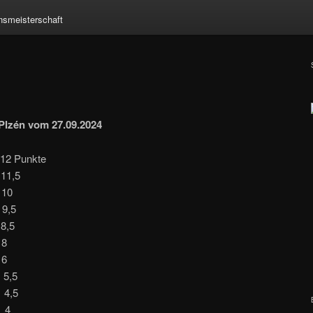
nsmeisterschaft
/Plzén vom 27.09.2024
 Punkte
11,5
10
9,5
,5
8
6
5,5
4,5
 4